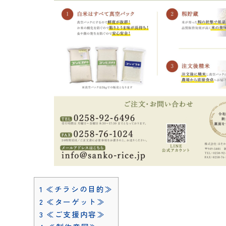
1
≪チラシの目的≫
2
≪ターゲット≫
3
≪ご支援内容≫