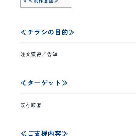
4
≪制作意図≫
≪チラシの目的≫
注文獲得／告知
≪ターゲット≫
既存顧客
≪ご支援内容≫