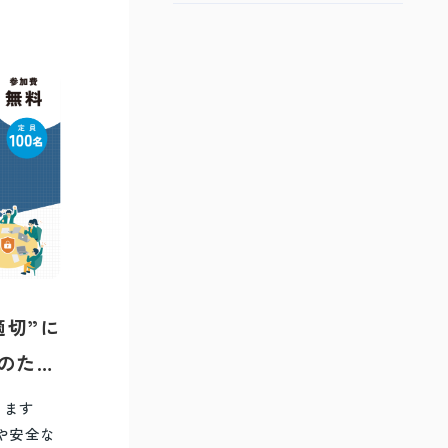
適切”に
のため
ナー
ります
や安全な