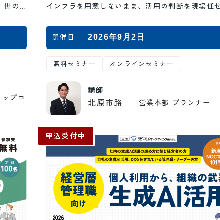
 世の
インフラを用意しないまま、活用の判断を現場任
ことは、重大な情報漏洩などの経営リスクに…
開催日
2026年9月2日
無料セミナー
オンラインセミナー
講師
トップコ
北原市路
営業本部 プランナー
申込受付中