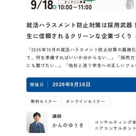
就活ハラスメント防止対策は採用武器
生に信頼されるクリーンな企業づくり 
2026年10月義務化のポイントと、好印
「2026年10月の就活ハラスメント防止対策の義務
与える攻めの採用戦略～
て、何を準備すればいいか分からない…」「採用力
にも繋げたい…」「他社と迷う学生への正しいフォ
引き止め方が分からない…」。そんなお悩…
開催日
2026年9月18日
無料セミナー
オンラインセミナー
講師
コンサルティング本
かんのゆうき
ニアコンサルタン