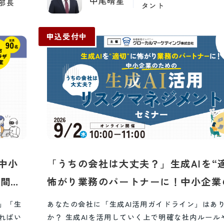
中尾晴星
画部長
タント
申込受付中
中小
「うちの会社は大丈夫？」生成AIを“
日間・
怖がり業務のパートナーに！中小企業
の生成AI活用リスクマネジメントセミ
」「生
あなたの会社に「生成AI活用ガイドライン」はあ
ればい
か？ 生成AIを活用していく上で明確な社内ルール