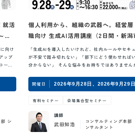
！就活
個人利用から、組織の武器へ。経営層
～
職向け 生成AI活用講座（2日間・新潟
象を
催）
化に向け
「生成AIを導入したいけれど、社内ルールやセキ
アップ
が不安で踏み切れない」「部下にどう使わせれば
ローや
分からない」 そんな悩みをお持ちではありません
織に生成AIを根付かせるために必要なのは…
開催日
2026年9月28日
2026年9月29
有料セミナー
会場集合型セミナー
講師
部 シ
コンサルティング本部 
武田知浩
ト
ンサルタント