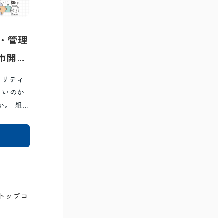
・管理
市開
ュリティ
いいのか
か。 組
日
トップコ