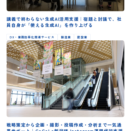
講義で終わらない生成AI活用支援｜宿題と討議で、社
員自身が「使える生成AI」を作り上げる
DX・業務効率化関連サービス
製造業
建設業
戦略策定から企画・撮影・投稿作成・分析まで一気通
貫サポート│CoCoLo新潟様 Instagram運用代行支援