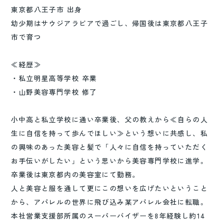
東京都八王子市 出身
幼少期はサウジアラビアで過ごし、帰国後は東京都八王子
市で育つ
≪経歴≫
・私立明星高等学校 卒業
・山野美容専門学校 修了
小中高と私立学校に通い卒業後、父の教えから≪自らの人
生に自信を持って歩んでほしい≫という想いに共感し、私
の興味のあった美容と髪で「人々に自信を持っていただく
お手伝いがしたい」という思いから美容専門学校に進学。
卒業後は東京都内の美容室にて勤務。
人と美容と服を通して更にこの想いを広げたいということ
から、アパレルの世界に飛び込み某アパレル会社に転職。
本社営業支援部所属のスーパーバイザーを8年経験し約14