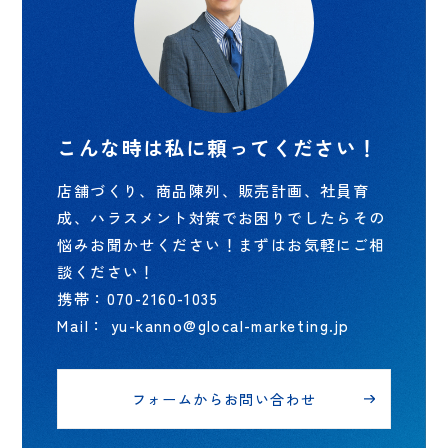
・イタリア料理店 販促企画案／マーケティングコンサル
ティング
・ラーメン店 各SNS活用／マーケティングコンサルティ
ング
・ネイルサロン LINE公式アカウント活用／マーケティ
こんな時は私に頼ってください！
ングコンサルティング
・リラクゼーションサロン 商品陳列／マーケティングコ
店舗づくり、商品陳列、販売計画、社員育
ンサルティング
成、ハラスメント対策でお困りでしたらその
・米菓販売店 店舗づくり／店舗スタッフ育成
悩みお聞かせください！まずはお気軽にご相
・鉄板焼き店 Instagram活用／LINE公式アカウント活用
談ください！
・カフェ店 商品陳列／マーケティングコンサルティング
携帯：070-2160-1035
・ワイン専門店 LINE公式アカウント活用／マーケティ
Mail： yu-kanno@glocal-marketing.jp
ングコンサルティング
・整体ルーム Googleビジネスプロフィール活用
フォームからお問い合わせ
・鈑金工場 Instagram活用
・楽器店 商品陳列／店舗スタッフ育成／マーケティング