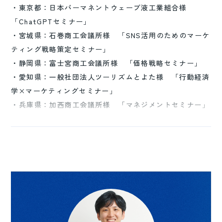
・東京都：日本パーマネントウェーブ液工業組合様
「ChatGPTセミナー」
・宮城県：石巻商工会議所様 「SNS活用のためのマーケ
ティング戦略策定セミナー」
・静岡県：富士宮商工会議所様 「価格戦略セミナー」
・愛知県：一般社団法人ツーリズムとよた様 「行動経済
学×マーケティングセミナー」
・兵庫県：加西商工会議所様 「マネジメントセミナー」
・新潟県：三条商工会議所様 「売場づくりセミナー」
その他実績あり
【コンサルティング実績】
・酒販売店 店舗づくり／商品陳列／マーケティングコン
サルティング
・呉服店 商品陳列／マーケティングコンサルティング
・和菓子店 店舗設計／商品陳列／マーケティングコンサ
ルティング