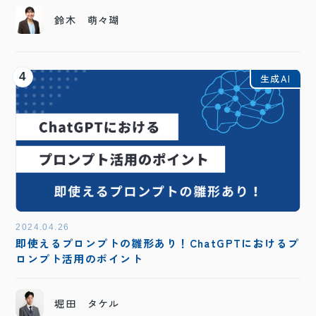
鈴木 萌々瑚
4
生成AI
2024.04.26
即使えるプロンプトの雛形あり！ChatGPTにおけるプ
ロンプト活用のポイント
堀田 タケル