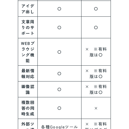
アイデ
〇
〇
ア出し
文章周
りのサ
〇
〇
ポート
WEBブ
ラウジ
× ※有料
〇
ング機
版は〇
能
最新情
× ※有料
〇
報対応
版は〇
画像認
× ※有料
〇
識
版は〇
複数回
答の同
〇
×
時生成
外部ツ
× ※有料
各種Googleツール