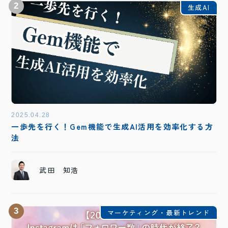
2
生成AI
2025.04.28
一歩先を行く！Gem機能で生成AI活用を効率化する方
法
武田 知浩
3
マーケティング・最新トレンド