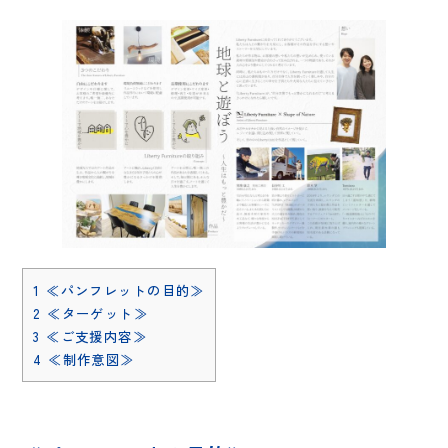
1
≪パンフレットの目的≫
2
≪ターゲット≫
3
≪ご支援内容≫
4
≪制作意図≫