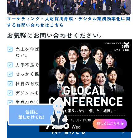
マーケティング・人財採用育成・デジタル業務効率化に関
するお問い合わせはこちら
お気軽にお問い合わせください。
売上を伸ばすために何から手を付ければいいか分から
ない。
人手不足で困っている、募集しても集まらない。
せっかく採用できても定着しない。
社員の育成に力を入れたい。
デジタルを活用した業務効率化を図りたい。
生成AIを活用したいけど何から取り組めばいいか分か
らない。
問い合わせる