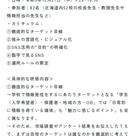
・参加者：82名（北海道内52校の校長先生・教頭先生や
情報担当の先生など）
・カリキュラム：
①徹底的なターゲット目線
②強みの言語化・ビジュアル化
③SNS活用の“目的”の明確化
④数字で見るSNS
⑤運用ルールの策定
＜具体的な研修内容＞
①徹底的なターゲット目線
→学校で情報発信をするにあたりターゲットとなる「学生
（入学希望者）・保護者・地域の方・OB」では「日常的
に情報を得ている媒体」も「魅力に感じるポイント」も全
く異なります。
→そのため、市場調査やアンケート結果をお伝えしたうえ
で、まずは自校のターゲットは誰なのかを徹底的に考えて