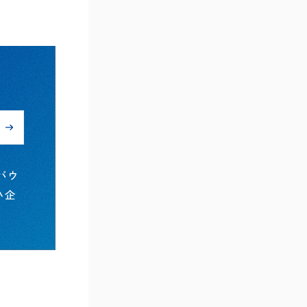
バウ
小企