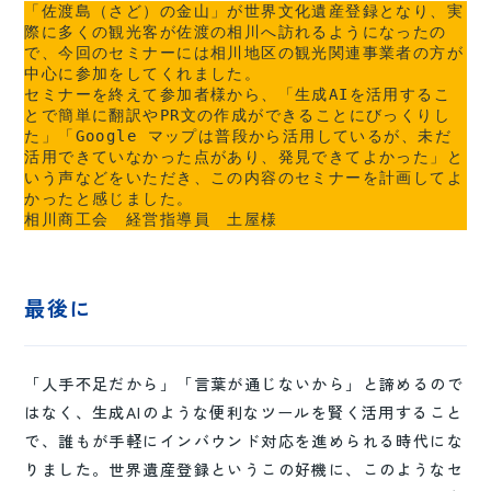
「佐渡島（さど）の金山」が世界文化遺産登録となり、実
際に多くの観光客が佐渡の相川へ訪れるようになったの
で、今回のセミナーには相川地区の観光関連事業者の方が
中心に参加をしてくれました。
セミナーを終えて参加者様から、「生成AIを活用するこ
とで簡単に翻訳やPR文の作成ができることにびっくりし
た」「Google マップは普段から活用しているが、未だ
活用できていなかった点があり、発見できてよかった」と
いう声などをいただき、この内容のセミナーを計画してよ
かったと感じました。
相川商工会　経営指導員　土屋様
最後に
「人手不足だから」「言葉が通じないから」と諦めるので
はなく、生成AIのような便利なツールを賢く活用すること
で、誰もが手軽にインバウンド対応を進められる時代にな
りました。世界遺産登録というこの好機に、このようなセ