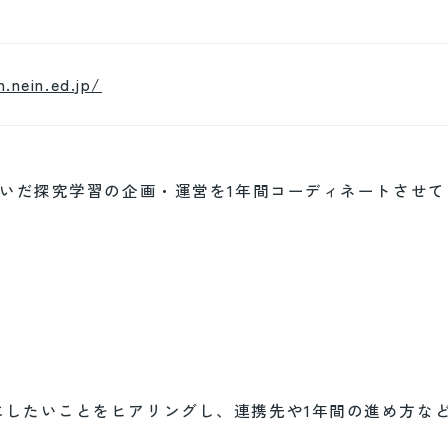
.nein.ed.jp/
繋いだ探究学習の企画・運営を1年間コーディネートさせ
にしたいことをヒアリングし、連携先や1年間の進め方な