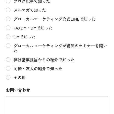
会
ブログ記事で知った
的
メルマガで知った
勢
力
グローカルマーケティング公式LINEで知った
へ
の
FAXDM・DMで知った
対
応
CMで知った
必
須
グローカルマーケティングが講師のセミナーを聞い
電
た
話
番
弊社営業担当からの紹介で知った
号
同僚・友人の紹介で知った
その他
お問い合わせ