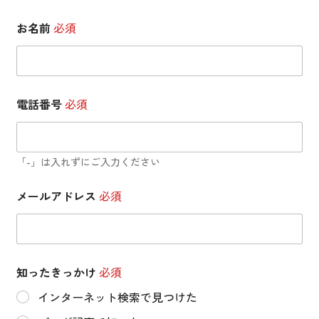
お名前
必須
電話番号
必須
「-」は入れずにご入力ください
暴
メールアドレス
必須
力
団
関
係
者
等
知ったきっかけ
必須
の
反
インターネット検索で見つけた
社