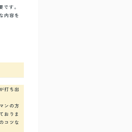
要です。
な内容を
が打ち出
マンの方
ておりま
のコツな