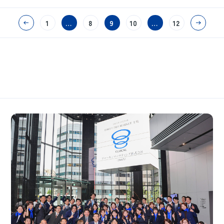
1
…
8
9
10
…
12